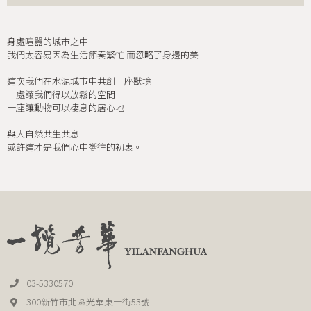
身處喧囂的城市之中
我們太容易因為生活節奏繁忙 而忽略了身邊的美
這次我們在水泥城市中共創一座獸境
一處讓我們得以放鬆的空間
一座讓動物可以棲息的居心地
與大自然共生共息
或許這才是我們心中嚮往的初衷。
03-5330570
300新竹市北區光華東一街53號