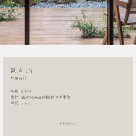
獸境 L宅
地景設計
坪數 | 5.4 坪
素材 | 四月雪.嘉寶果樹.台灣原生蕨
年份 | 2022
回列表頁