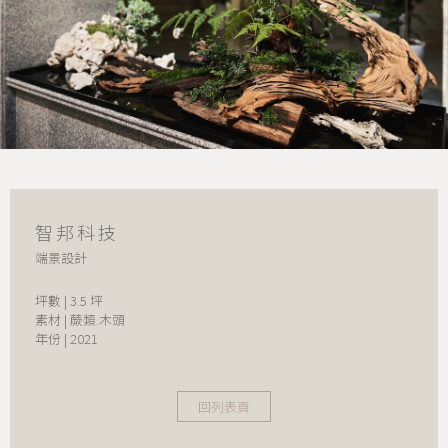
智邦科技
端景設計
坪數 | 3.5 坪
素材 | 蕨類.木頭
年份 | 2021
回列表頁